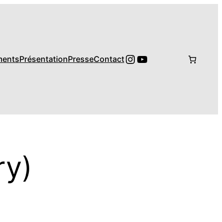
Instagram
YouTube
ments
Présentation
Presse
Contact
ry)