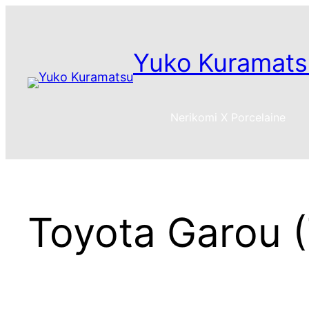
Aller
au
contenu
Yuko Kuramats
Nerikomi X Porcelaine
Toyota Garou (