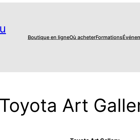
u
Boutique en ligne
Où acheter
Formations
Événe
Toyota Art Galle