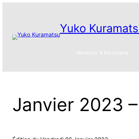
Aller
au
contenu
Yuko Kuramats
Nerikomi X Porcelaine
Janvier 2023 –