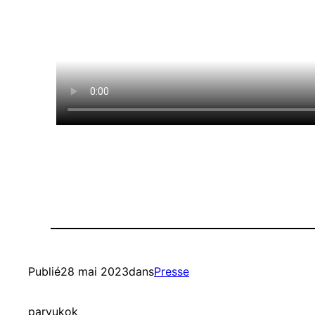
Publié
28 mai 2023
dans
Presse
par
yukok