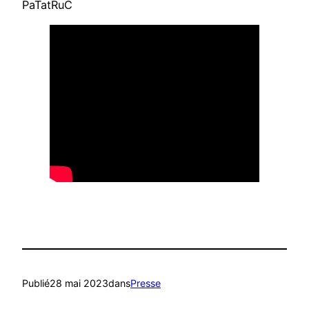
PaTatRuC
Publié
28 mai 2023
dans
Presse