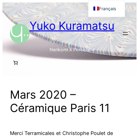
Aller
Français
au
English
Yuko Kuramatsu
contenu
日本語
Nerikomi X Porcelaine
Mars 2020 –
Céramique Paris 11
Merci Terramicales et Christophe Poulet de