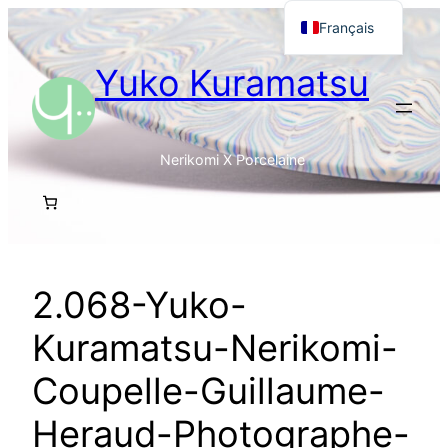
Aller
Français
au
English
Yuko Kuramatsu
contenu
日本語
Nerikomi X Porcelaine
2.068-Yuko-
Kuramatsu-Nerikomi-
Coupelle-Guillaume-
Heraud-Photographe-