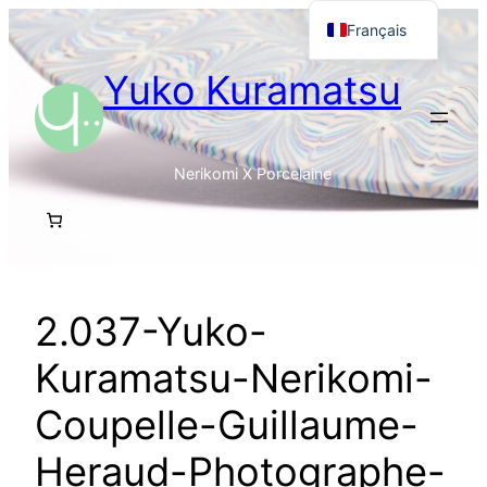
Aller
Français
au
English
Yuko Kuramatsu
contenu
日本語
Nerikomi X Porcelaine
2.037-Yuko-
Kuramatsu-Nerikomi-
Coupelle-Guillaume-
Heraud-Photographe-