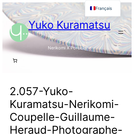
Aller
Français
au
English
Yuko Kuramatsu
contenu
日本語
Nerikomi X Porcelaine
2.057-Yuko-
Kuramatsu-Nerikomi-
Coupelle-Guillaume-
Heraud-Photographe-