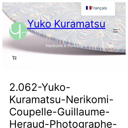
Aller
Français
au
English
Yuko Kuramatsu
contenu
日本語
Nerikomi X Porcelaine
2.062-Yuko-
Kuramatsu-Nerikomi-
Coupelle-Guillaume-
Heraud-Photographe-