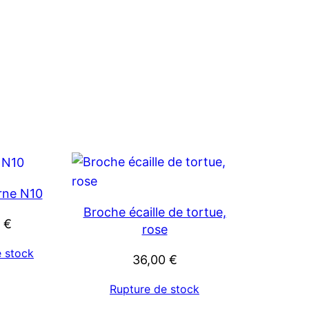
rne N10
Broche écaille de tortue,
0
€
rose
e stock
36,00
€
Rupture de stock