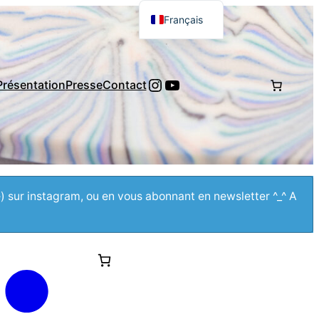
Français
English
日本語
Instagram
YouTube
Présentation
Presse
Contact
e) sur instagram, ou en vous abonnant en newsletter ^_^ A