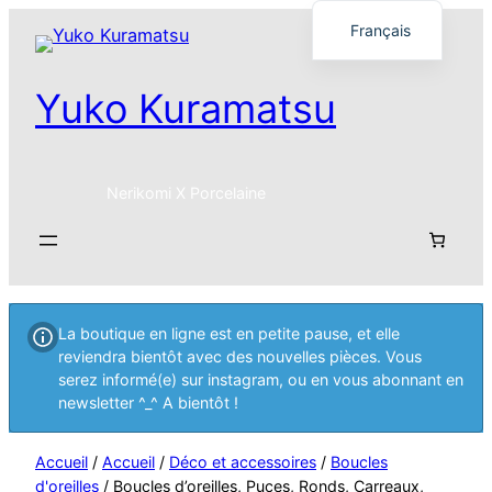
Français
English
Yuko Kuramatsu
日本語
Nerikomi X Porcelaine
La boutique en ligne est en petite pause, et elle
reviendra bientôt avec des nouvelles pièces. Vous
serez informé(e) sur instagram, ou en vous abonnant en
newsletter ^_^ A bientôt !
Accueil
/
Accueil
/
Déco et accessoires
/
Boucles
d'oreilles
/ Boucles d’oreilles, Puces, Ronds, Carreaux,