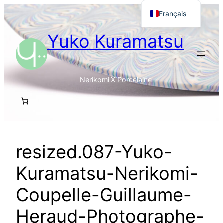
Aller
Français
au
English
Yuko Kuramatsu
contenu
日本語
Nerikomi X Porcelaine
resized.087-Yuko-
Kuramatsu-Nerikomi-
Coupelle-Guillaume-
Heraud-Photographe-