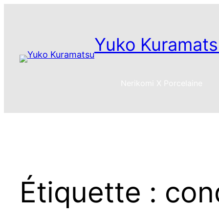
Aller
au
contenu
Yuko Kuramats
Nerikomi X Porcelaine
Étiquette :
con