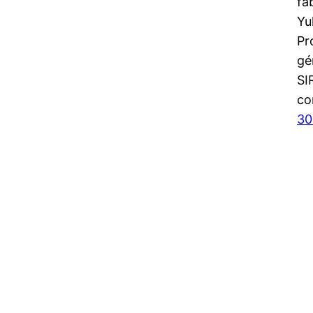
fa
Yu
Pr
gé
SI
co
30