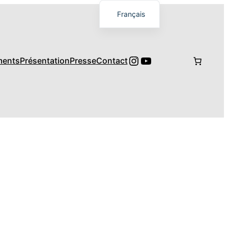
Français
English
日本語
Instagram
YouTube
ments
Présentation
Presse
Contact