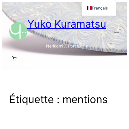
Aller
Français
au
English
Yuko Kuramatsu
contenu
日本語
Nerikomi X Porcelaine
Étiquette :
mentions