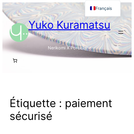
Aller
Français
au
English
Yuko Kuramatsu
contenu
日本語
Nerikomi X Porcelaine
Étiquette :
paiement
sécurisé