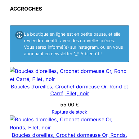
d
s
i
u
s
ACCROCHES
u
t
i
i
s
t
t
s
La boutique en ligne est en petite pause, et elle
s
reviendra bientôt avec des nouvelles pièces.
Vous serez informé(e) sur instagram, ou en vous
abonnant en newsletter ^_^ A bientôt !
Boucles d’oreilles, Crochet dormeuse Or, Rond et
Carré, Filet, noir
55,00
€
Rupture de stock
Boucles d’oreilles, Crochet dormeuse Or, Ronds,