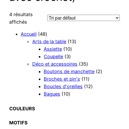
4 résultats
affichés
4
Accueil
48
8
1
Arts de la table
13
p
1
3
Assiette
10
r
3
0
p
Coupelle
3
o
p
p
r
3
Déco et accessoires
35
d
r
r
o
5
2
Boutons de manchette
2
u
o
o
d
p
1
p
Broches et pin's
11
i
d
d
u
r
1
1
r
Boucles d'oreilles
12
t
1
u
u
i
o
p
2
o
Bagues
10
s
0
i
i
t
d
r
p
d
p
t
t
s
u
o
r
u
COULEURS
r
s
s
i
d
o
i
MOTIFS
o
t
u
d
t