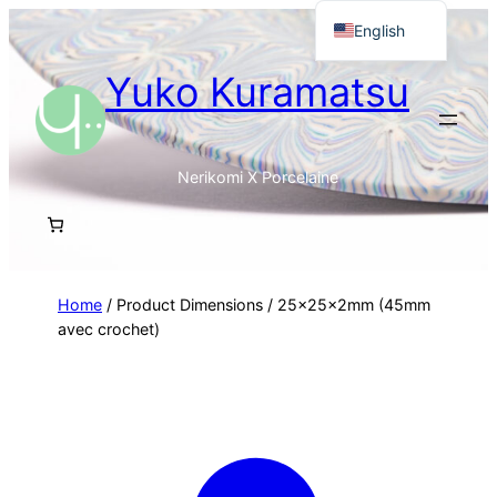
English
Français
Yuko Kuramatsu
日本語
Nerikomi X Porcelaine
Home
/ Product Dimensions / 25x25x2mm (45mm
avec crochet)