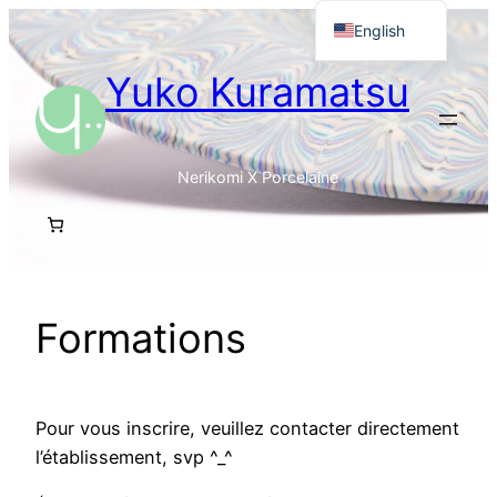
Skip
English
to
Français
Yuko Kuramatsu
content
日本語
Nerikomi X Porcelaine
Formations
Pour vous inscrire, veuillez contacter directement
l’établissement, svp ^_^