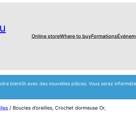
u
Online store
Where to buy
Formations
Événem
iendra bientôt avec des nouvelles pièces. Vous serez informé(
lles
/ Boucles d’oreilles, Crochet dormeuse Or,