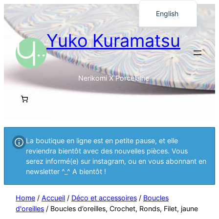
English
Français
Yuko Kuramatsu
日本語
Nerikomi X Porcelaine
La boutique en ligne est en petite pause, et elle
reviendra bientôt avec des nouvelles pièces. Vous
serez informé(e) sur instagram, ou en vous abonnant en
newsletter ^_^ A bientôt !
Home
/
Accueil
/
Déco et accessoires
/
Boucles
d'oreilles
/ Boucles d’oreilles, Crochet, Ronds, Filet, jaune