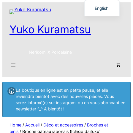
English
Français
Yuko Kuramatsu
日本語
Nerikomi X Porcelaine
La boutique en ligne est en petite pause, et elle
reviendra bientôt avec des nouvelles pièces. Vous
serez informé(e) sur instagram, ou en vous abonnant en
newsletter ^_^ A bientôt !
Home
/
Accueil
/
Déco et accessoires
/
Broches et
pin's
/ Broche gâteau japonais (Ichigo daifuku)