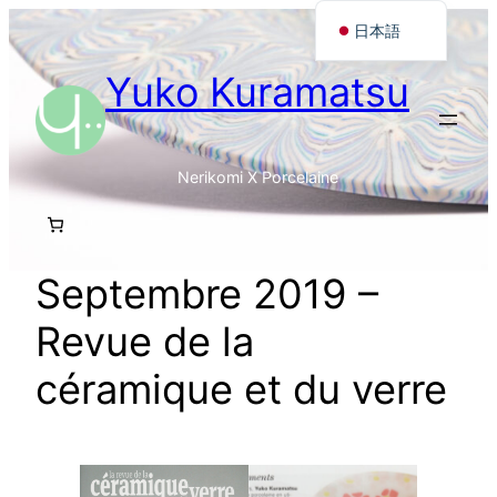
内
日本語
容
Français
Yuko Kuramatsu
を
English
ス
キ
ッ
Nerikomi X Porcelaine
プ
Septembre 2019 –
Revue de la
céramique et du verre