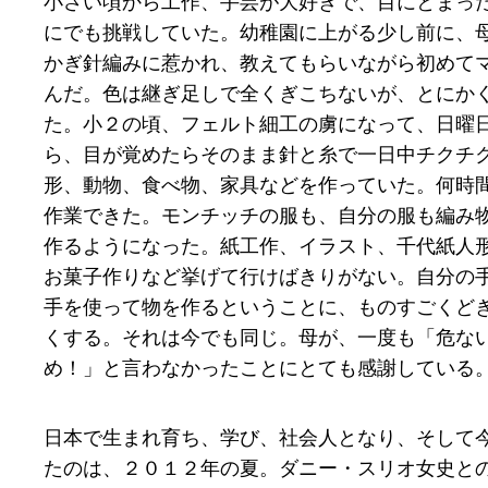
小さい頃から工作、手芸が大好きで、目にとまっ
にでも挑戦していた。幼稚園に上がる少し前に、
かぎ針編みに惹かれ、教えてもらいながら初めて
んだ。色は継ぎ足しで全くぎこちないが、とにか
た。小２の頃、フェルト細工の虜になって、日曜
ら、目が覚めたらそのまま針と糸で一日中チクチ
形、動物、食べ物、家具などを作っていた。何時
作業できた。モンチッチの服も、自分の服も編み
作るようになった。紙工作、イラスト、千代紙人
お菓子作りなど挙げて行けばきりがない。自分の
手を使って物を作るということに、ものすごくど
くする。それは今でも同じ。母が、一度も「危な
め！」と言わなかったことにとても感謝している
日本で生まれ育ち、学び、社会人となり、そして
たのは、２０１２年の夏。ダニー・スリオ女史と