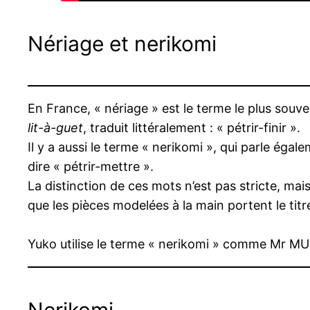
Nériage et nerikomi
En France, « nériage » est le terme le plus 
lit-à-guet
, traduit littéralement : « pétrir-finir ».
Il y a aussi le terme « nerikomi », qui parle
dire « pétrir-mettre ».
La distinction de ces mots n’est pas stricte, ma
que les pièces modelées à la main portent le titr
Yuko utilise le terme « nerikomi » comme Mr 