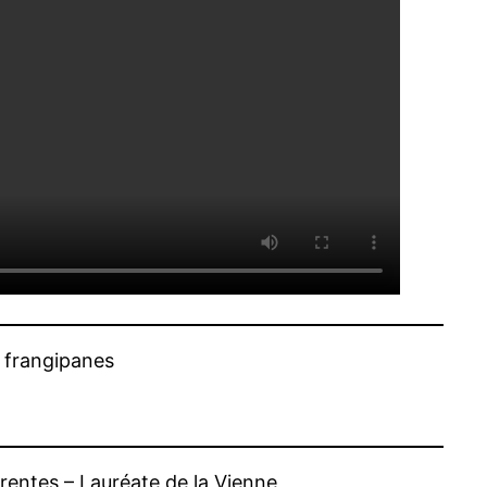
s frangipanes
rentes – Lauréate de la Vienne