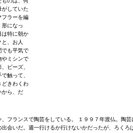
たものは、何
母がしていた
マフラーを編
く形になっ
日は特に朝か
クと、お人
間でも平気で
物やミシンで
形、ビーズ、
手で触って、
きどきわくわ
いから、だ
。
今、フランスで陶芸をしている。 １９９７年渡仏。陶芸
の出会いだ。週一行けるか行けないかだったが、ろくろ