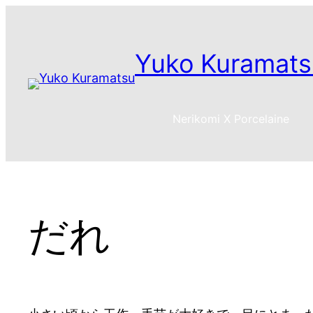
内
容
を
Yuko Kuramats
ス
キ
ッ
Nerikomi X Porcelaine
プ
だれ