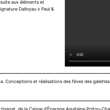
 suite aux éléments et
signature Dalloyau x Paul &
ina. Conceptions et réalisations des fèves des galette
tisanat, de la Caisse d’Épargne Aquitaine Poitou-Cha