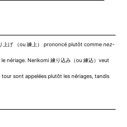
age » 練り上げ （ou 練上） prononcé plutôt comme
nez-
s comme le nériage. Nerikomi 練り込み（ou 練込）veut
tour sont appelées plutôt les nériages, tandis