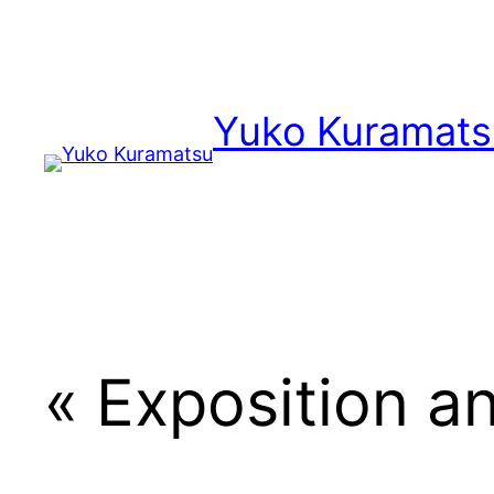
内
容
を
ス
Yuko Kuramats
キ
ッ
プ
Nerikomi X Porcelaine
« Exposition a