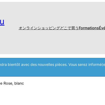
u
オンラインショッピング
どこで買う
Formations
Év
iendra bientôt avec des nouvelles pièces. Vous serez informé(
e Rose, blanc