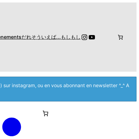
Instagram
YouTube
énements
だれ
そういえば...
もしもし
e) sur instagram, ou en vous abonnant en newsletter ^_^ A