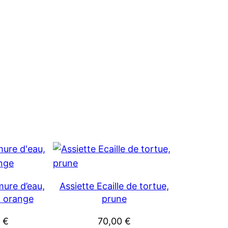
ure d’eau,
Assiette Ecaille de tortue,
, orange
prune
0
€
70,00
€