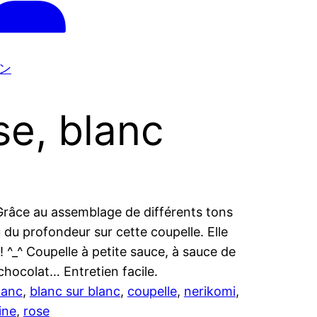
ン
se, blanc
 Grâce au assemblage de différents tons
ou du profondeur sur cette coupelle. Elle
! ^_^ Coupelle à petite sauce, à sauce de
chocolat… Entretien facile.
lanc
, 
blanc sur blanc
, 
coupelle
, 
nerikomi
, 
ine
, 
rose