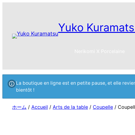
Yuko Kuramats
Nerikomi X Porcelaine
La boutique en ligne est en petite pause, et elle rev
bientôt !
ホーム
/
Accueil
/
Arts de la table
/
Coupelle
/ Coupell