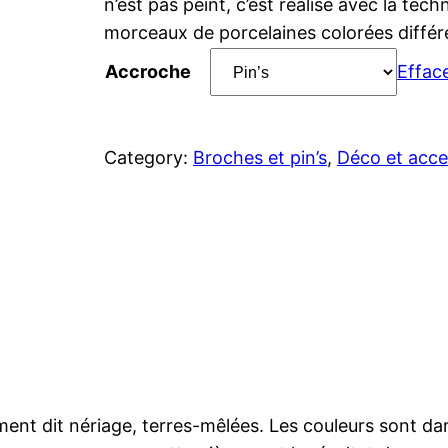
n’est pas peint, c’est réalisé avec la tec
morceaux de porcelaines colorées diffé
Accroche
Effac
Category:
Broches et pin’s
, 
Déco et acce
ent dit nériage, terres-mêlées. Les couleurs sont dan