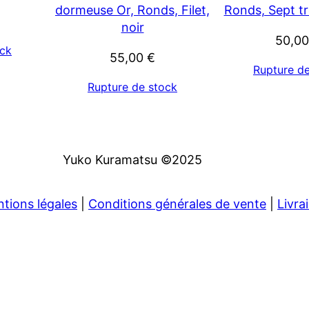
dormeuse Or, Ronds, Filet,
Ronds, Sept tr
noir
50,0
ock
55,00
€
Rupture d
Rupture de stock
Yuko Kuramatsu ©2025
tions légales
|
Conditions générales de vente
|
Livra