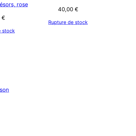
ésors, rose
40,00
€
0
€
Rupture de stock
e stock
ison