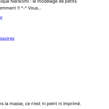
hnique Nerikomi : le modelage de petits
remment !! ^-^ Vous…
er
ssoires
s la masse, ce n’est ni peint ni imprimé.