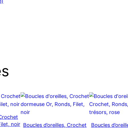
e)
es
 Crochet
let, noir
Boucles d’oreilles, Crochet
Boucles d’oreil