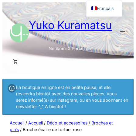
Français
English
Yuko Kuramatsu
日本語
Nerikomi X Porcelaine
La boutique en ligne est en petite pause, et elle
reviendra bientôt avec des nouvelles pièces. Vous
serez informé(e) sur instagram, ou en vous abonnant en
newsletter ^_^ A bientôt !
Accueil
/
Accueil
/
Déco et accessoires
/
Broches et
pin's
/ Broche écaille de tortue, rose