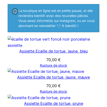
t
s
La boutique en ligne est en petite pause, et elle
s
reviendra bientôt avec des nouvelles pièces.
Vous serez informé(e) sur instagram, ou en vous
abonnant en newsletter ^_^ A bientôt !
Assiette Ecaille de tortue, jaune, bleu
70,00
€
Rupture de stock
Assiette Ecaille de tortue, jaune, mauve
70,00
€
Rupture de stock
Assiette Ecaille de tortue, prune