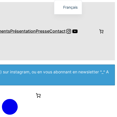
Français
English
日本語
Instagram
YouTube
ments
Présentation
Presse
Contact
e) sur instagram, ou en vous abonnant en newsletter ^_^ A