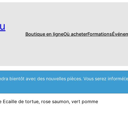
u
Boutique en ligne
Où acheter
Formations
Événe
iendra bientôt avec des nouvelles pièces. Vous serez informé(
e Ecaille de tortue, rose saumon, vert pomme