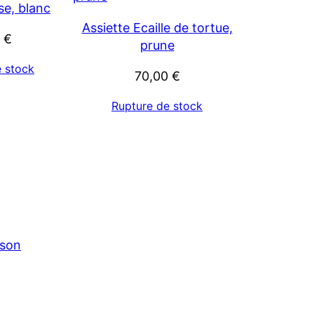
se, blanc
Assiette Ecaille de tortue,
0
€
prune
e stock
70,00
€
Rupture de stock
ison