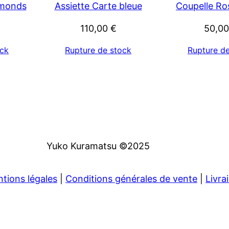
amonds
Assiette Carte bleue
Coupelle Ro
110,00
€
50,0
ock
Rupture de stock
Rupture d
Yuko Kuramatsu ©2025
tions légales
|
Conditions générales de vente
|
Livra