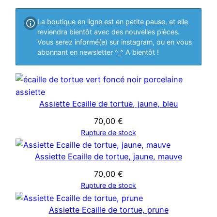
t
s
La boutique en ligne est en petite pause, et elle
s
reviendra bientôt avec des nouvelles pièces.
Vous serez informé(e) sur instagram, ou en vous
abonnant en newsletter ^_^ A bientôt !
Assiette Ecaille de tortue, jaune, bleu
70,00
€
Rupture de stock
Assiette Ecaille de tortue, jaune, mauve
70,00
€
Rupture de stock
Assiette Ecaille de tortue, prune