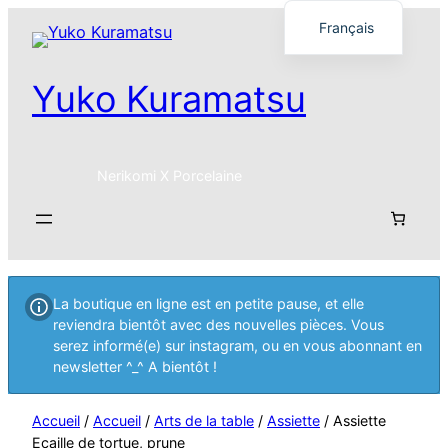
Français
English
Yuko Kuramatsu
日本語
Nerikomi X Porcelaine
La boutique en ligne est en petite pause, et elle
reviendra bientôt avec des nouvelles pièces. Vous
serez informé(e) sur instagram, ou en vous abonnant en
newsletter ^_^ A bientôt !
Accueil
/
Accueil
/
Arts de la table
/
Assiette
/ Assiette
Ecaille de tortue, prune