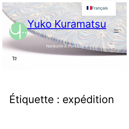
Aller
Français
au
English
Yuko Kuramatsu
contenu
日本語
Nerikomi X Porcelaine
Étiquette :
expédition