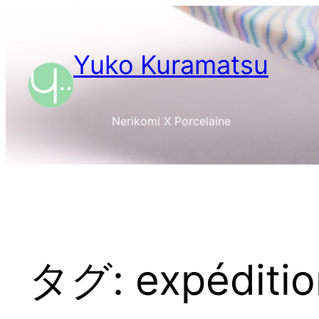
内
容
を
Yuko Kuramatsu
ス
キ
ッ
Nerikomi X Porcelaine
プ
タグ:
expéditi