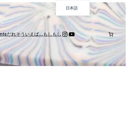
日本語
Français
English
Instagram
YouTube
nts
だれ
そういえば...
もしもし