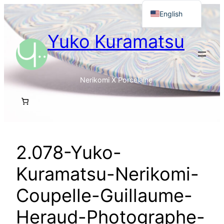
Skip
English
to
Français
Yuko Kuramatsu
content
日本語
Nerikomi X Porcelaine
2.078-Yuko-
Kuramatsu-Nerikomi-
Coupelle-Guillaume-
Heraud-Photographe-