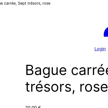
e carrée, Sept trésors, rose
Login
Bague carré
trésors, ros
20,00
€