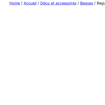
Home
/
Accueil
/
Déco et accessoires
/
Bagues
/ Bagu