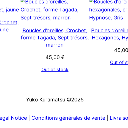
 Crochet,
aune
Boucles d’oreilles, Crochet,
Boucles d’oreil
forme Tagada, Sept trésors,
Hexagones, Hy
marron
45,0
45,00
€
Out of s
Out of stock
Yuko Kuramatsu ©2025
egal Notice
|
Conditions générales de vente
|
Livrais