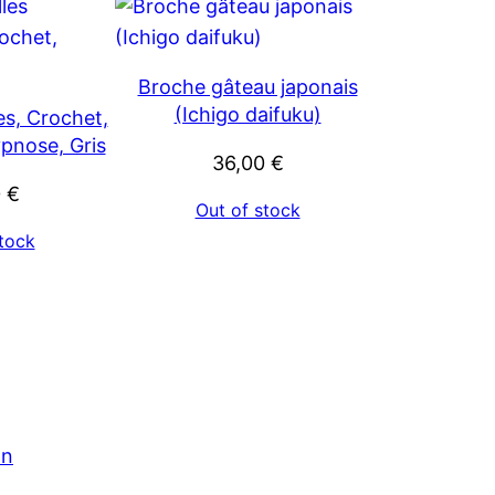
Broche gâteau japonais
(Ichigo daifuku)
les, Crochet,
pnose, Gris
36,00
€
0
€
Out of stock
tock
on