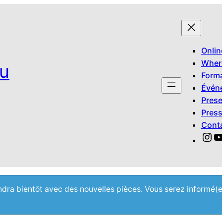
Onlin
Wher
u
Form
Évén
Prese
Pres
Cont
Ins
Y
iendra bientôt avec des nouvelles pièces. Vous serez informé(