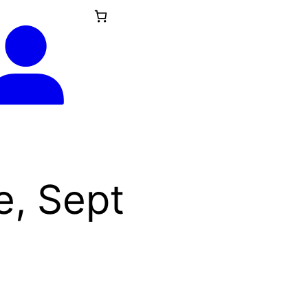
e, Sept
e