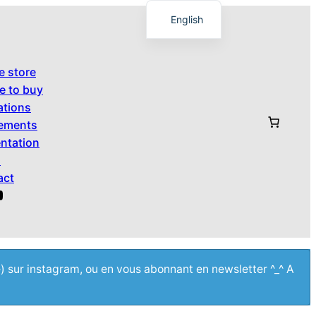
English
Français
日本語
e store
e to buy
ations
ements
ntation
s
act
tagram
ouTube
e) sur instagram, ou en vous abonnant en newsletter ^_^ A