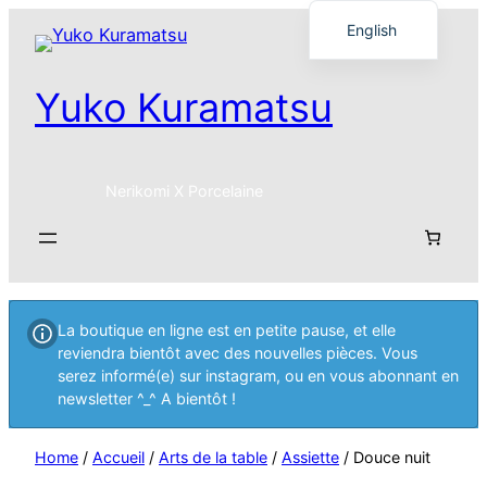
English
Français
Yuko Kuramatsu
日本語
Nerikomi X Porcelaine
La boutique en ligne est en petite pause, et elle
reviendra bientôt avec des nouvelles pièces. Vous
serez informé(e) sur instagram, ou en vous abonnant en
newsletter ^_^ A bientôt !
Home
/
Accueil
/
Arts de la table
/
Assiette
/ Douce nuit