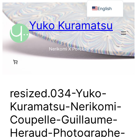
Skip
English
to
Français
Yuko Kuramatsu
content
日本語
Nerikomi X Porcelaine
resized.034-Yuko-
Kuramatsu-Nerikomi-
Coupelle-Guillaume-
Heraud-Photographe-