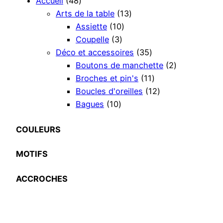
4
Accueil
48
8
1
Arts de la table
13
個
1
3
Assiette
10
の
3
0
個
Coupelle
3
商
個
個
の
3
Déco et accessoires
35
品
の
の
商
5
2
Boutons de manchette
2
商
商
品
個
1
個
Broches et pin's
11
品
品
の
1
1
の
Boucles d'oreilles
12
1
商
個
2
商
Bagues
10
0
品
の
個
品
個
商
の
COULEURS
の
品
商
MOTIFS
商
品
品
ACCROCHES