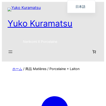
日本語
Français
Yuko Kuramatsu
English
Nerikomi X Porcelaine
ホーム
/ 商品 Matières / Porcelaine + Laiton