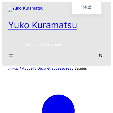
日本語
Français
Yuko Kuramatsu
English
Nerikomi X Porcelaine
ホーム
/
Accueil
/
Déco et accessoires
/ Bagues