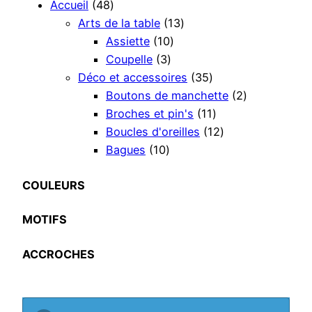
4
Accueil
48
8
1
Arts de la table
13
個
1
3
Assiette
10
の
3
0
個
Coupelle
3
商
個
個
の
3
Déco et accessoires
35
品
の
の
商
5
2
Boutons de manchette
2
商
商
品
個
1
個
Broches et pin's
11
品
品
の
1
1
の
Boucles d'oreilles
12
1
商
個
2
商
Bagues
10
0
品
の
個
品
個
商
の
COULEURS
の
品
商
MOTIFS
商
品
品
ACCROCHES