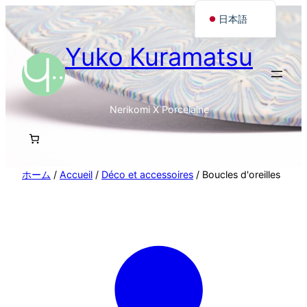
日本語
Français
Yuko Kuramatsu
English
Nerikomi X Porcelaine
ホーム
/
Accueil
/
Déco et accessoires
/ Boucles d'oreilles