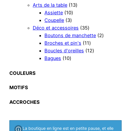
8
1
Arts de la table
13
個
1
3
Assiette
10
の
3
0
個
Coupelle
3
商
個
個
の
3
Déco et accessoires
35
品
の
の
商
5
2
Boutons de manchette
2
商
商
品
個
1
個
Broches et pin's
11
品
品
の
1
1
の
Boucles d'oreilles
12
1
商
個
2
商
Bagues
10
0
品
の
個
品
個
商
の
COULEURS
の
品
商
MOTIFS
商
品
品
ACCROCHES
La boutique en ligne est en petite pause, et elle