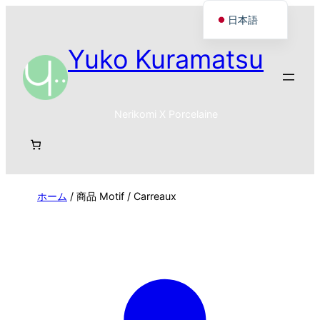
日本語
Français
Yuko Kuramatsu
English
Nerikomi X Porcelaine
ホーム
/ 商品 Motif / Carreaux