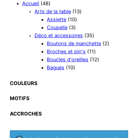
4
Accueil
48
8
1
Arts de la table
13
個
1
3
Assiette
10
の
3
0
個
Coupelle
3
商
個
個
の
3
Déco et accessoires
35
品
の
の
商
5
2
Boutons de manchette
2
商
商
品
個
1
個
Broches et pin's
11
品
品
の
1
1
の
Boucles d'oreilles
12
1
商
個
2
商
Bagues
10
0
品
の
個
品
個
商
の
COULEURS
の
品
商
MOTIFS
商
品
品
ACCROCHES