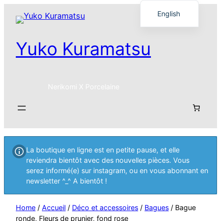
English
Français
Yuko Kuramatsu
日本語
Nerikomi X Porcelaine
La boutique en ligne est en petite pause, et elle
reviendra bientôt avec des nouvelles pièces. Vous
serez informé(e) sur instagram, ou en vous abonnant en
newsletter ^_^ A bientôt !
Home
/
Accueil
/
Déco et accessoires
/
Bagues
/ Bague
ronde, Fleurs de prunier, fond rose